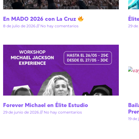
En MADO 2026 con La Cruz
Élit
8 de julio de 2026
No hay comentarios
29 de
Forever Michael en Élite Estudio
Bail
Pre
29 de junio de 2026
No hay comentarios
19 de