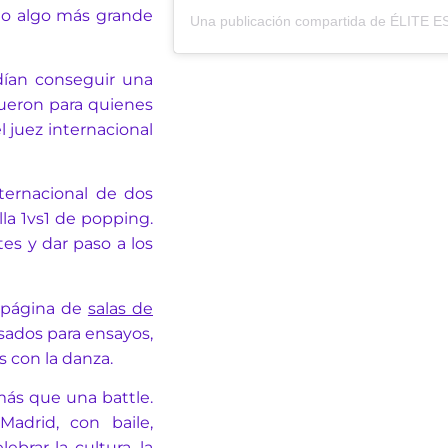
omo algo más grande
Una publicación compartida de ÉLITE 
dían conseguir una
fueron para quienes
l juez internacional
nternacional de dos
lla 1vs1 de popping.
es y dar paso a los
 página de
salas de
sados para ensayos,
s con la danza.
s que una battle.
adrid, con baile,
brar la cultura, la