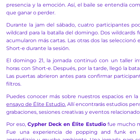
presencia y la emoción. Así, el baile se entendía c
que ganar o perder.
Durante la jam del sábado, cuatro participantes po
wildcard para la batalla del domingo. Dos wildcards 
acumularon más cartas. Las otras dos las seleccionó e
Short-e durante la sesión.
El domingo 21, la jornada continuó con un taller i
horas con Short-e. Después, por la tarde, llegó la bata
Las puertas abrieron antes para confirmar participant
filtros.
Puedes conocer más sobre nuestros espacios en la
ensayo de Élite Estudio
.
Allí encontrarás estudios pen
grabaciones, sesiones creativas y eventos relacionado
Por eso,
Cypher Deck en Élite Estudio
fue mucho má
Fue una experiencia de popping and funk en M
aprendizaje y mucho ambiente. Una jornada para cele